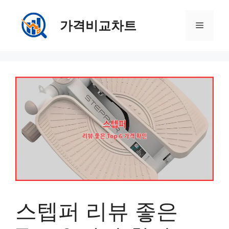
컨
텐
가격비교차트
메
츠
로
뉴
건
너
뛰
기
스텝퍼 리뷰 좋은