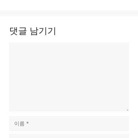
댓글 남기기
댓
글
이
름
이