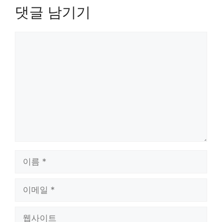
댓글 남기기
댓
글
이
름
이
메
일
웹