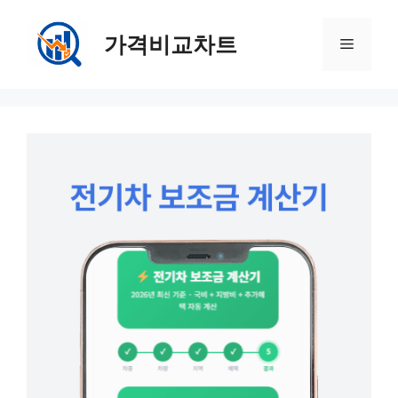
컨
텐
가격비교차트
메
츠
로
뉴
건
너
뛰
기