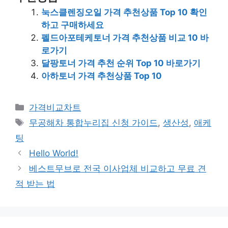
눅스클렌징오일 가격 추천상품 Top 10 확인
하고 구매하세요
펠드아포테케토너 가격 추천상품 비교 10 바
로가기
달팡토너 가격 추천 순위 Top 10 바로가기
아하토너 가격 추천상품 Top 10
카
가격비교차트
테
태
무공해차 통합누리집 신청 가이드
,
생산성
,
애케
고
그
팅
리
Hello World!
베스트무브로 전국 이사업체 비교하고 무료 견
적 받는 법