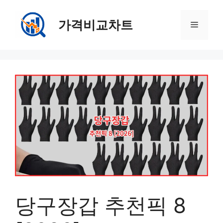
컨
텐
가격비교차트
메
츠
로
뉴
건
너
뛰
기
당구장갑 추천픽 8