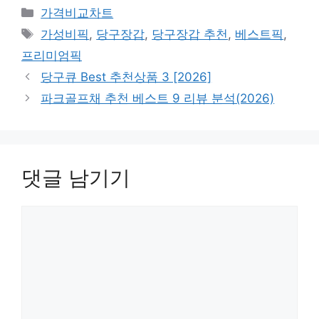
카
가격비교차트
테
태
가성비픽
,
당구장갑
,
당구장갑 추천
,
베스트픽
,
고
그
프리미엄픽
리
당구큐 Best 추천상품 3 [2026]
파크골프채 추천 베스트 9 리뷰 분석(2026)
댓글 남기기
댓
글