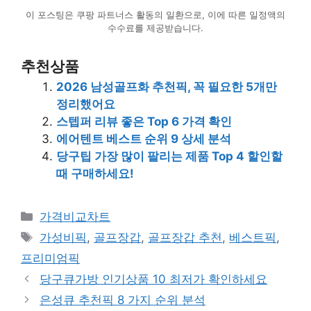
이 포스팅은 쿠팡 파트너스 활동의 일환으로, 이에 따른 일정액의
수수료를 제공받습니다.
추천상품
2026 남성골프화 추천픽, 꼭 필요한 5개만
정리했어요
스텝퍼 리뷰 좋은 Top 6 가격 확인
에어텐트 베스트 순위 9 상세 분석
당구팁 가장 많이 팔리는 제품 Top 4 할인할
때 구매하세요!
카
가격비교차트
테
태
가성비픽
,
골프장갑
,
골프장갑 추천
,
베스트픽
,
고
그
프리미엄픽
리
당구큐가방 인기상품 10 최저가 확인하세요
은성큐 추천픽 8 가지 순위 분석