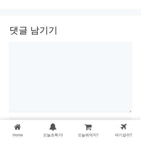
댓글 남기기
댓
글
이
름
Home
오늘초특가!
오늘뭐먹지?
여기갈까?
이