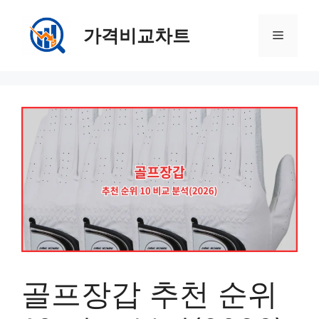
컨
텐
가격비교차트
메
츠
로
뉴
건
너
뛰
기
골프장갑 추천 순위