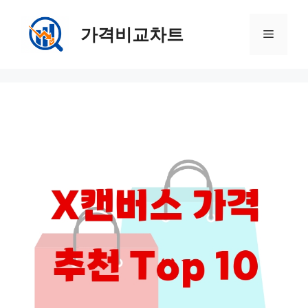
컨
텐
가격비교차트
메
츠
로
뉴
건
너
뛰
기