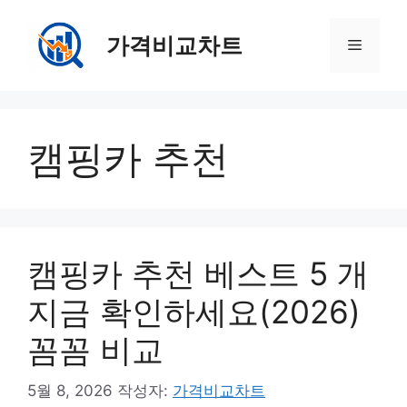
컨
텐
가격비교차트
메
츠
로
뉴
건
너
캠핑카 추천
뛰
기
캠핑카 추천 베스트 5 개
지금 확인하세요(2026)
꼼꼼 비교
5월 8, 2026
작성자:
가격비교차트