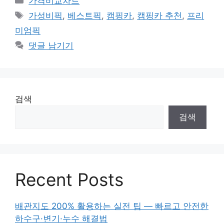
가격비교차트
테
태
가성비픽
,
베스트픽
,
캠핑카
,
캠핑카 추천
,
프리
고
그
미엄픽
리
댓글 남기기
검색
검색
Recent Posts
배관지도 200% 활용하는 실전 팁 — 빠르고 안전한
하수구·변기·누수 해결법