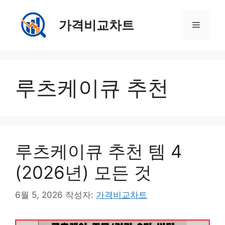
컨
텐
가격비교차트
메
츠
로
뉴
건
너
루츠케이큐 추천
뛰
기
루츠케이큐 추천 템 4
(2026년) 모든 것
6월 5, 2026
작성자:
가격비교차트