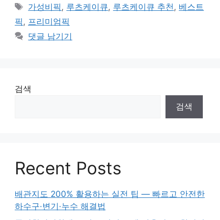
테
태
가성비픽
,
루츠케이큐
,
루츠케이큐 추천
,
베스트
고
그
픽
,
프리미엄픽
리
댓글 남기기
검색
검색
Recent Posts
배관지도 200% 활용하는 실전 팁 — 빠르고 안전한
하수구·변기·누수 해결법