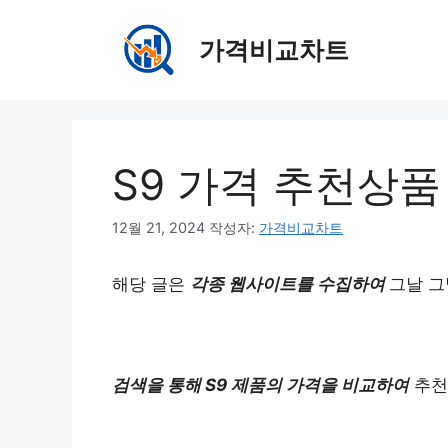
컨
텐
가격비교차트
츠
로
건
너
뛰
S9 가격 추천상품
기
12월 21, 2024
작성자:
가격비교차트
해당 글은
각종 웹사이트를 수집하여
그날 그
검색을 통해 S9 제품의 가격을 비교하여
추천