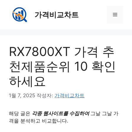
컨
텐
가격비교차트
메
츠
로
뉴
건
너
RX7800XT 가격 추
뛰
기
천제품순위 10 확인
하세요
1월 7, 2025
작성자:
가격비교차트
해당 글은
각종 웹사이트를 수집하여
그날 그날 가
격을 분석하고 비교합니다.