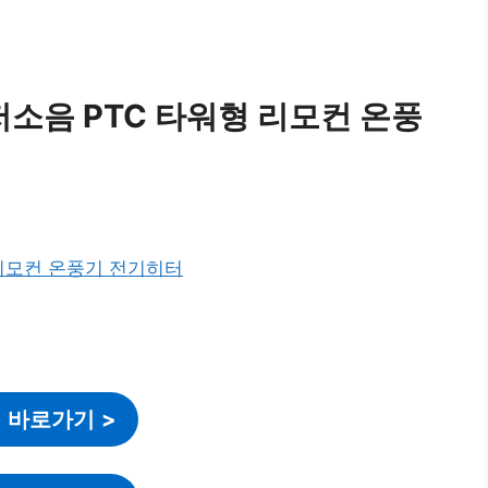
소음 PTC 타워형 리모컨 온풍
 바로가기
>