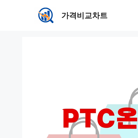
컨
텐
가격비교차트
츠
로
건
너
뛰
기