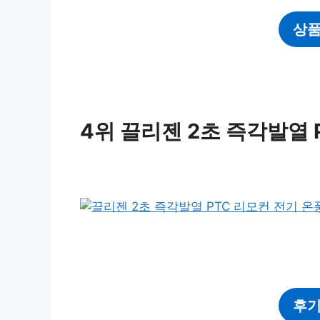
상품
4위 끌리젠 2초 즉각발열 
후기