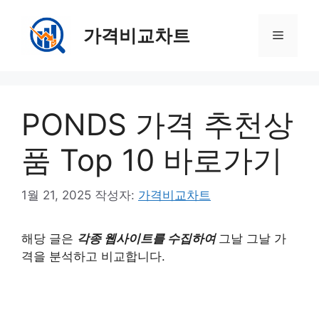
컨
텐
가격비교차트
메
츠
로
뉴
건
너
PONDS 가격 추천상
뛰
기
품 Top 10 바로가기
1월 21, 2025
작성자:
가격비교차트
해당 글은
각종 웹사이트를 수집하여
그날 그날 가
격을 분석하고 비교합니다.