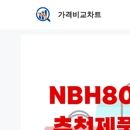
컨
텐
가격비교차트
츠
로
건
너
뛰
기