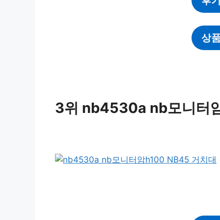
후기
상품
3위 nb4530a nb모니터