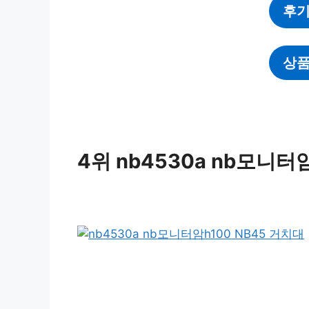
후기
상품
4위 nb4530a nb모니터