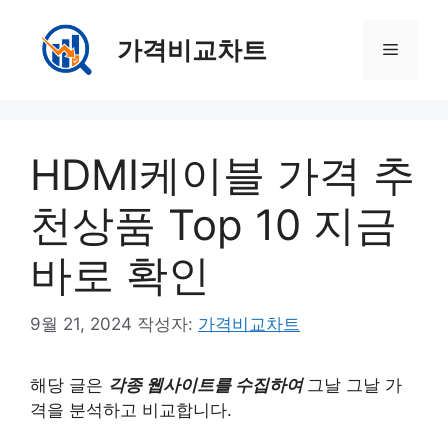
컨
텐
가격비교차트
메
츠
로
뉴
건
너
HDMI케이블 가격 추
뛰
기
천상품 Top 10 지금
바로 확인
9월 21, 2024
작성자:
가격비교차트
해당 글은
각종 웹사이트를 수집하여
그날 그날 가
격을 분석하고 비교합니다.