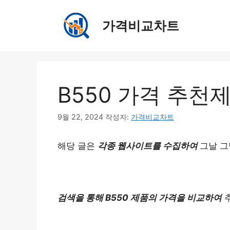
컨
텐
가격비교차트
츠
로
건
너
뛰
B550 가격 추천
기
9월 22, 2024
작성자:
가격비교차트
해당 글은
각종 웹사이트를 수집하여
그날 그
검색을 통해 B550 제품의 가격을 비교하여
추