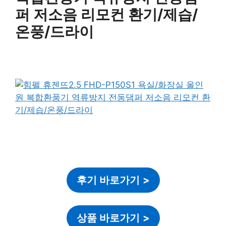
퍼 저소음 리모컨 환기/제습/
온풍/드라이
후기 바로가기
>
상품 바로가기
>