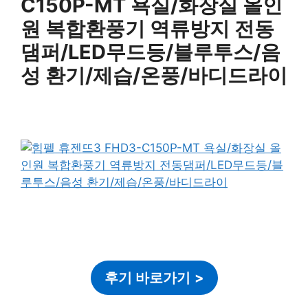
C150P-MT 욕실/화장실 올인
원 복합환풍기 역류방지 전동
댐퍼/LED무드등/블루투스/음
성 환기/제습/온풍/바디드라이
후기 바로가기
>