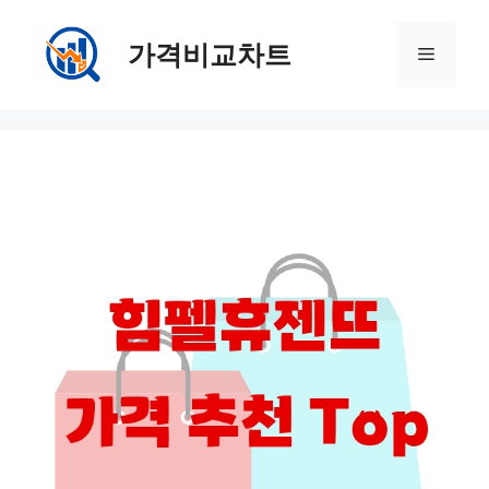
컨
텐
가격비교차트
메
츠
로
뉴
건
너
뛰
기