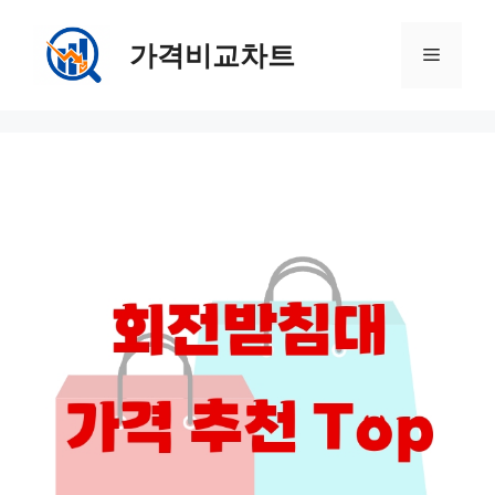
컨
텐
가격비교차트
메
츠
로
뉴
건
너
뛰
기