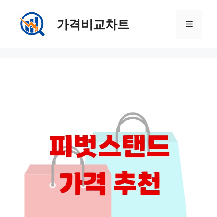
컨
텐
가격비교차트
메
츠
로
뉴
건
너
뛰
기