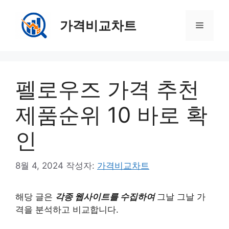
컨
텐
가격비교차트
메
츠
로
뉴
건
너
펠로우즈 가격 추천
뛰
기
제품순위 10 바로 확
인
8월 4, 2024
작성자:
가격비교차트
해당 글은
각종 웹사이트를 수집하여
그날 그날 가
격을 분석하고 비교합니다.