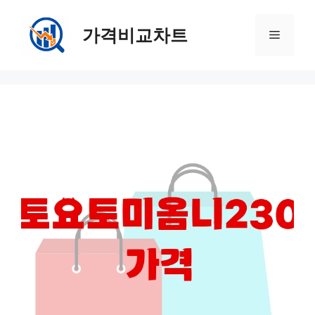
컨
텐
가격비교차트
메
츠
로
뉴
건
너
뛰
기