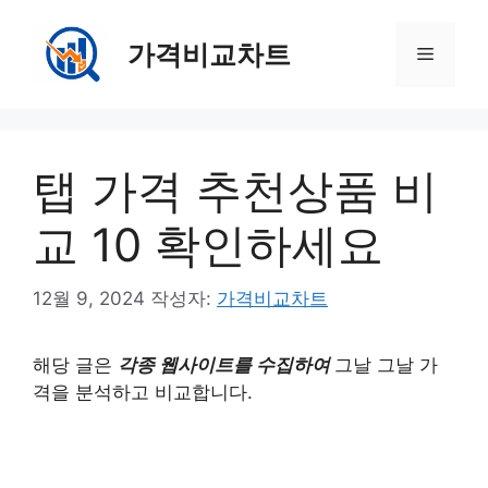
컨
텐
가격비교차트
메
츠
로
뉴
건
너
탭 가격 추천상품 비
뛰
기
교 10 확인하세요
12월 9, 2024
작성자:
가격비교차트
해당 글은
각종 웹사이트를 수집하여
그날 그날 가
격을 분석하고 비교합니다.