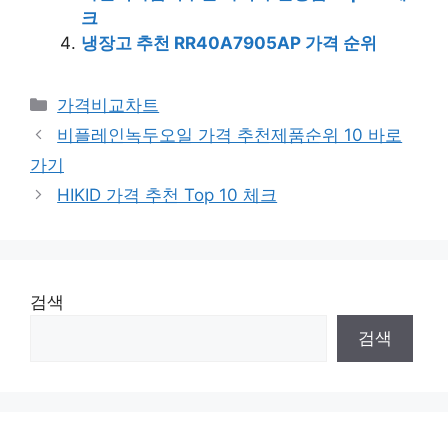
크
냉장고 추천 RR40A7905AP 가격 순위
카
가격비교차트
테
비플레인녹두오일 가격 추천제품순위 10 바로
고
가기
리
HIKID 가격 추천 Top 10 체크
검색
검색