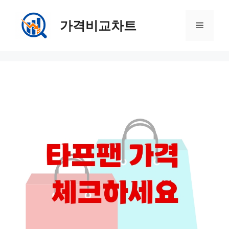
컨
텐
가격비교차트
메
츠
로
뉴
건
너
뛰
기