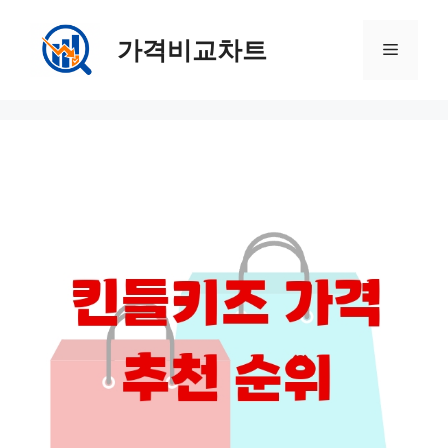
컨
텐
가격비교차트
메
츠
로
뉴
건
너
뛰
기