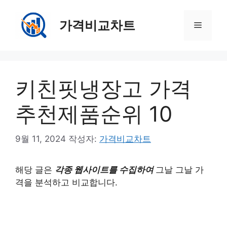
컨
텐
가격비교차트
메
츠
로
뉴
건
너
키친핏냉장고 가격
뛰
기
추천제품순위 10
9월 11, 2024
작성자:
가격비교차트
해당 글은
각종 웹사이트를 수집하여
그날 그날 가
격을 분석하고 비교합니다.