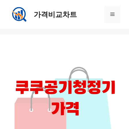
컨
텐
가격비교차트
메
츠
로
뉴
건
너
뛰
기