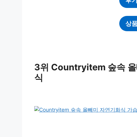
후기
상품
3위 Countryitem 숲
식