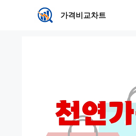
컨
텐
가격비교차트
츠
로
건
너
뛰
기