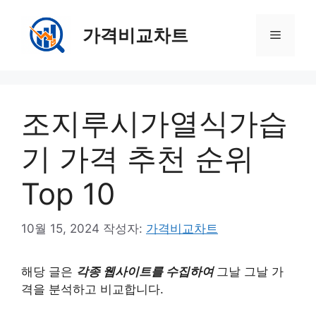
컨
텐
가격비교차트
메
츠
로
뉴
건
너
조지루시가열식가습
뛰
기
기 가격 추천 순위
Top 10
10월 15, 2024
작성자:
가격비교차트
해당 글은
각종 웹사이트를 수집하여
그날 그날 가
격을 분석하고 비교합니다.