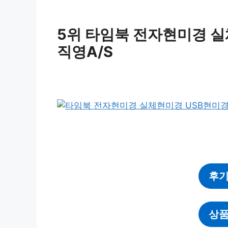
5위 타임북 전자현미경 
직영A/S
후기
상품