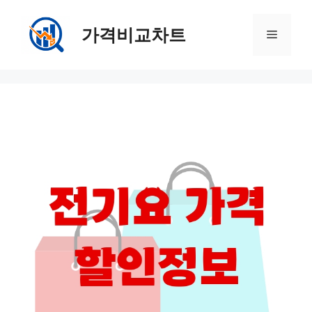
컨
텐
가격비교차트
메
츠
로
뉴
건
너
뛰
기