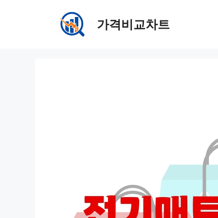
컨
텐
가격비교차트
츠
로
건
너
뛰
기