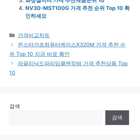
화장실히터 가격 추천제품순위 10
NV30-MST100G 가격 추천 순위 Top 10 확
인하세요
카
가격비교차트
테
몬스타가츠컴퓨터케이스X320M 가격 추천 순
고
위 Top 10 지금 바로 확인
리
라끌리닉드파리딥클렌징밤 가격 추천상품 Top
10
검색
검색