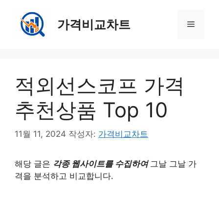
컨
텐
가격비교차트
메
츠
로
뉴
건
너
적외선스코프 가격
뛰
기
추천상품 Top 10
11월 11, 2024
작성자:
가격비교차트
해당 글은
각종 웹사이트를 수집하여
그날 그날 가
격을 분석하고 비교합니다.