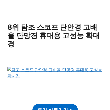
8위 탐조 스코프 단안경 고배
율 단망경 휴대용 고성능 확대
경
후기 바로가기
>