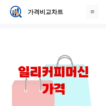
컨
텐
가격비교차트
메
츠
로
뉴
건
너
뛰
기