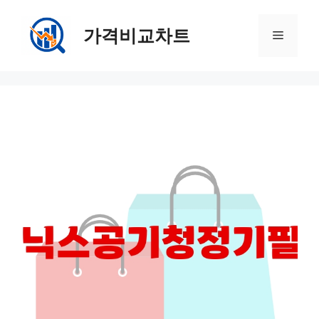
컨
텐
가격비교차트
메
츠
로
뉴
건
너
뛰
기