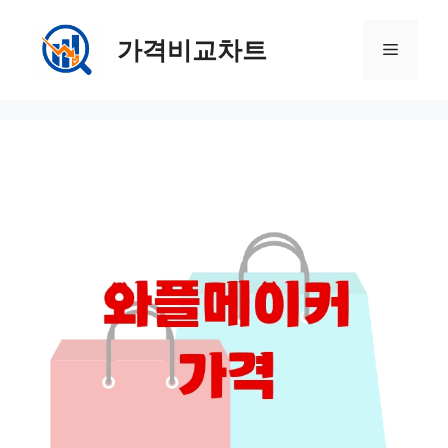
컨
텐
가격비교차트
메
츠
로
뉴
건
너
뛰
기