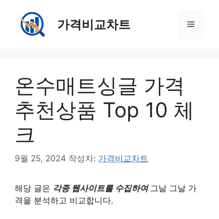
컨
텐
가격비교차트
메
츠
로
뉴
건
너
온수매트싱글 가격
뛰
기
추천상품 Top 10 체
크
9월 25, 2024
작성자:
가격비교차트
해당 글은
각종 웹사이트를 수집하여
그날 그날 가
격을 분석하고 비교합니다.