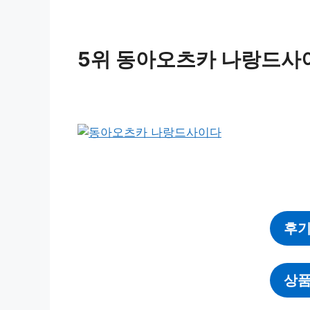
5위 동아오츠카 나랑드사
후기
상품