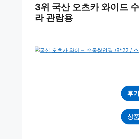
3위 국산 오츠카 와이드 수
라 관람용
후기
상품