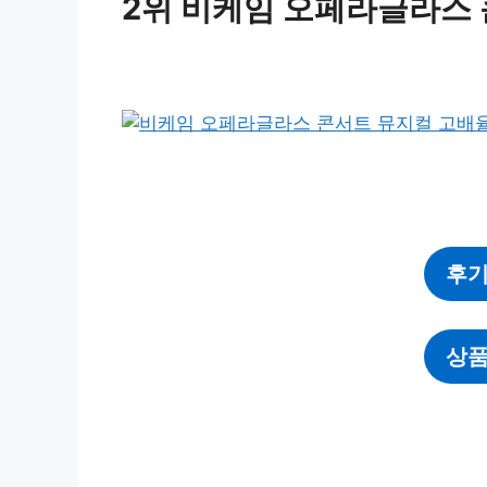
2위 비케임 오페라글라스
후기
상품