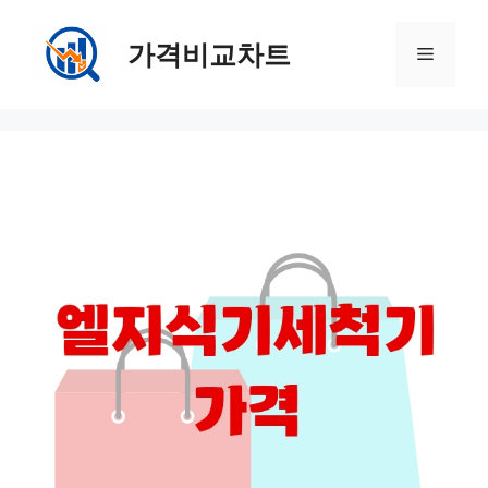
컨
텐
가격비교차트
메
츠
로
뉴
건
너
뛰
기