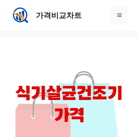
컨
텐
가격비교차트
메
츠
로
뉴
건
너
뛰
기