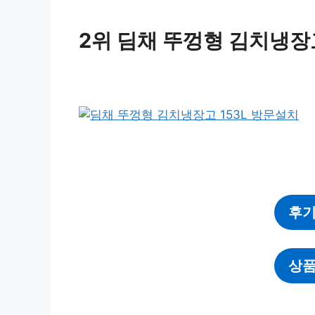
2위 딤채 뚜껑형 김치냉장고
후기
상품