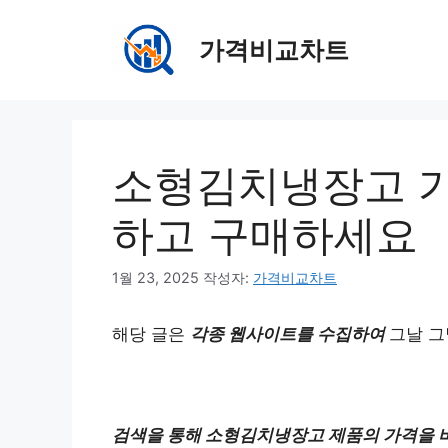
컨
텐
가격비교차트
츠
로
건
너
뛰
소형김치냉장고 가격
기
하고 구매하세요
1월 23, 2025
작성자:
가격비교차트
해당 글은
각종 웹사이트를 수집하여
그날 그
검색을 통해 소형김치냉장고 제품의 가격을 