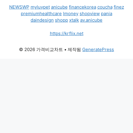
NEWSWP
myluvpet
anicube
financekorea
coucha
finez
premiumhealthcare
lmoney
shopview
pania
daindesign
shopp
xtalk
av.anicube
https://krflix.net
© 2026 가격비교차트
• 제작됨
GeneratePress