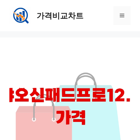
컨
텐
가격비교차트
메
츠
로
뉴
건
너
뛰
기