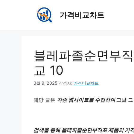
컨
텐
가격비교차트
츠
로
건
너
뛰
블레파졸순면부직포
기
교 10
3월 9, 2025
작성자:
가격비교차트
해당 글은
각종 웹사이트를 수집하여
그날 그
검색을 통해 블레파졸순면부직포 제품의 가