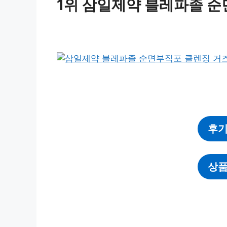
1위 삼일제약 블레파졸 순
후기
상품