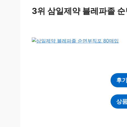
3위 삼일제약 블레파졸 순
후기
상품