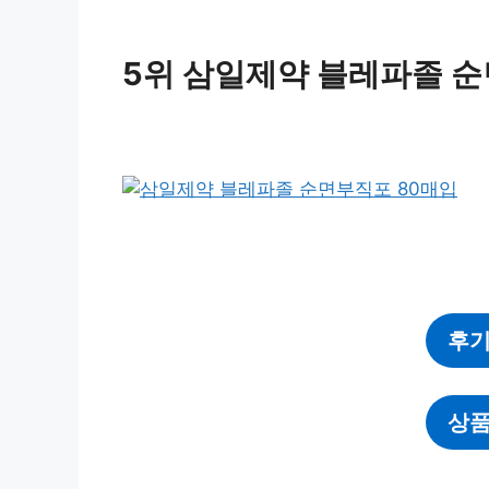
5위 삼일제약 블레파졸 순
후기
상품