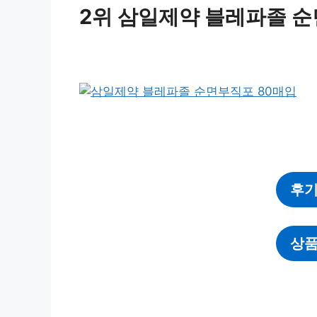
2위 삼일제약 블레파졸 순
후기
상품