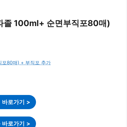
졸 100ml+ 순면부직포80매)
 바로가기
>
 바로가기
>