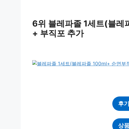
6위 블레파졸 1세트(블레파
+ 부직포 추가
후기
상품