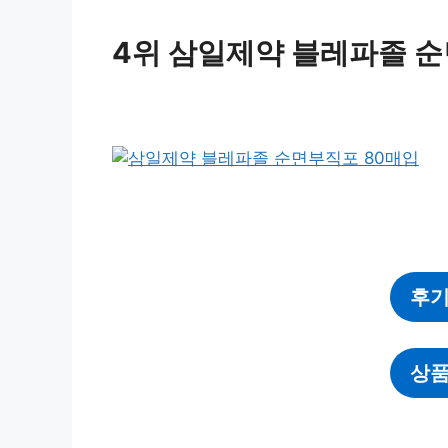
4위 삼일제약 블레파졸 순
후기
상품