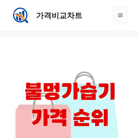
컨
텐
가격비교차트
메
츠
로
뉴
건
너
뛰
기