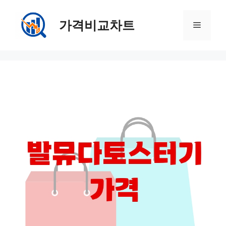
컨
텐
가격비교차트
메
츠
로
뉴
건
너
뛰
기