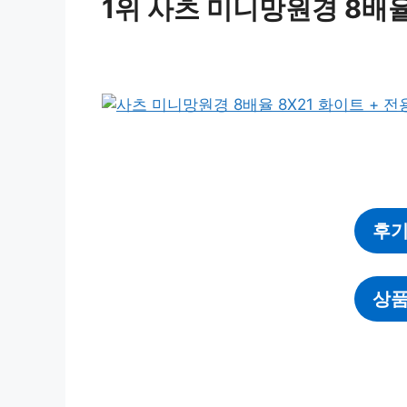
1위 사츠 미니망원경 8배율
후기
상품