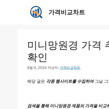
컨
텐
가격비교차트
츠
로
건
너
뛰
미니망원경 가격 추
기
확인
8월 4, 2024
작성자:
가격비교차트
해당 글은
각종 웹사이트를 수집하여
그날 그
검색을 통해 미니망원경 제품의 가격을 비교