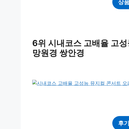
상품
6위 시내코스 고배율 고성
망원경 쌍안경
후기