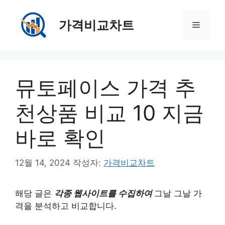
컨
텐
가격비교차트
메
츠
로
뉴
건
너
뮤토페이스 가격 추
뛰
기
천상품 비교 10 지금
바로 확인
12월 14, 2024
작성자:
가격비교차트
해당 글은
각종 웹사이트를 수집하여
그날 그날 가
격을 분석하고 비교합니다.