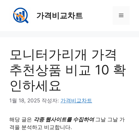
컨
텐
가격비교차트
메
츠
로
뉴
건
너
모니터가리개 가격
뛰
기
추천상품 비교 10 확
인하세요
1월 18, 2025
작성자:
가격비교차트
해당 글은
각종 웹사이트를 수집하여
그날 그날 가
격을 분석하고 비교합니다.