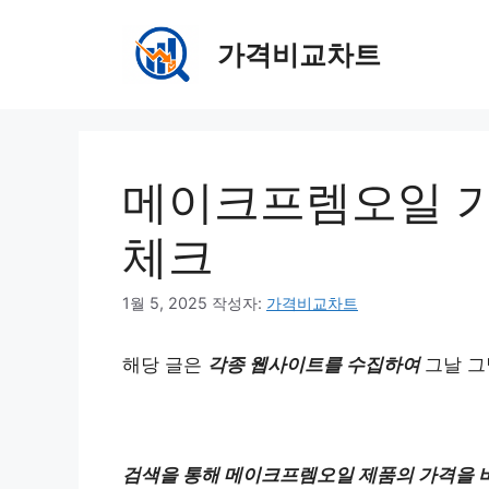
컨
텐
가격비교차트
츠
로
건
너
뛰
메이크프렘오일 가
기
체크
1월 5, 2025
작성자:
가격비교차트
해당 글은
각종 웹사이트를 수집하여
그날 그
검색을 통해 메이크프렘오일 제품의 가격을 