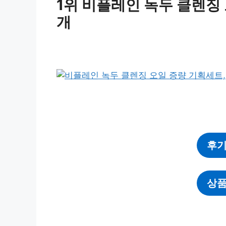
1위 비플레인 녹두 클렌징 오
개
후기
상품