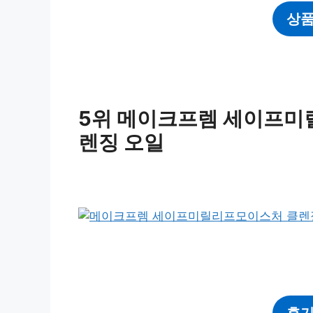
상품
5위 메이크프렘 세이프미
렌징 오일
후기