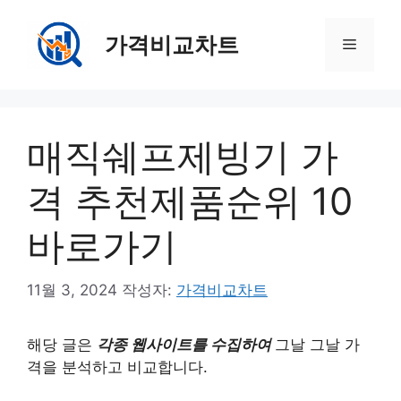
컨
텐
가격비교차트
메
츠
로
뉴
건
너
매직쉐프제빙기 가
뛰
기
격 추천제품순위 10
바로가기
11월 3, 2024
작성자:
가격비교차트
해당 글은
각종 웹사이트를 수집하여
그날 그날 가
격을 분석하고 비교합니다.