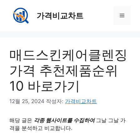
컨
텐
가격비교차트
메
츠
로
뉴
건
너
매드스킨케어클렌징
뛰
기
가격 추천제품순위
10 바로가기
12월 25, 2024
작성자:
가격비교차트
해당 글은
각종 웹사이트를 수집하여
그날 그날 가
격을 분석하고 비교합니다.