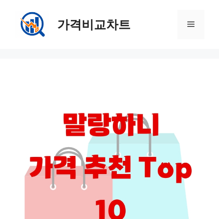
컨
텐
가격비교차트
메
츠
로
뉴
건
너
뛰
기