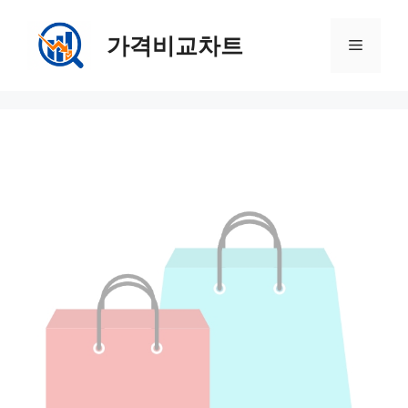
컨
텐
가격비교차트
메
츠
로
뉴
건
너
뛰
기